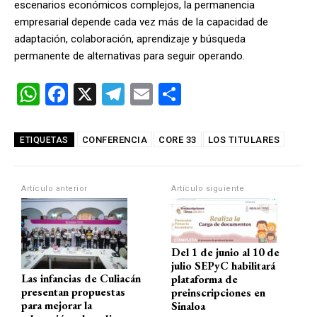
escenarios económicos complejos, la permanencia
empresarial depende cada vez más de la capacidad de
adaptación, colaboración, aprendizaje y búsqueda
permanente de alternativas para seguir operando.
W
F
X
T
E
C
h
a
el
m
o
at
ce
e
ail
m
CONFERENCIA
CORE 33
LOS TITULARES
ETIQUETAS
s
b
gr
p
A
o
a
ar
Artículo anterior
Artículo siguiente
p
o
m
tir
p
k
Del 1 de junio al 10 de
julio SEPyC habilitará
Las infancias de Culiacán
plataforma de
presentan propuestas
preinscripciones en
para mejorar la
Sinaloa