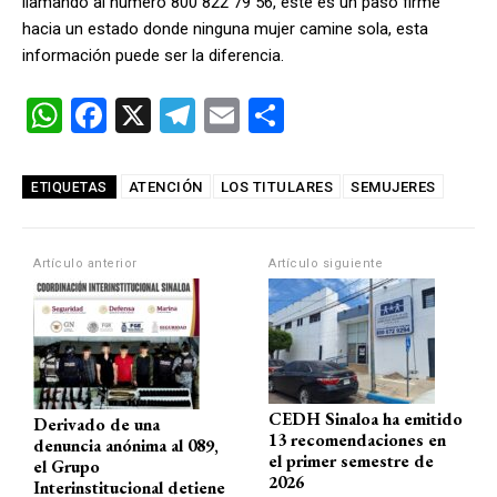
llamando al número 800 822 79 56, este es un paso firme
hacia un estado donde ninguna mujer camine sola, esta
información puede ser la diferencia.
W
F
X
T
E
C
h
a
el
m
o
at
ce
e
ail
m
ATENCIÓN
LOS TITULARES
SEMUJERES
ETIQUETAS
s
b
gr
p
A
o
a
ar
Artículo anterior
Artículo siguiente
p
o
m
tir
p
k
CEDH Sinaloa ha emitido
Derivado de una
13 recomendaciones en
denuncia anónima al 089,
el primer semestre de
el Grupo
2026
Interinstitucional detiene