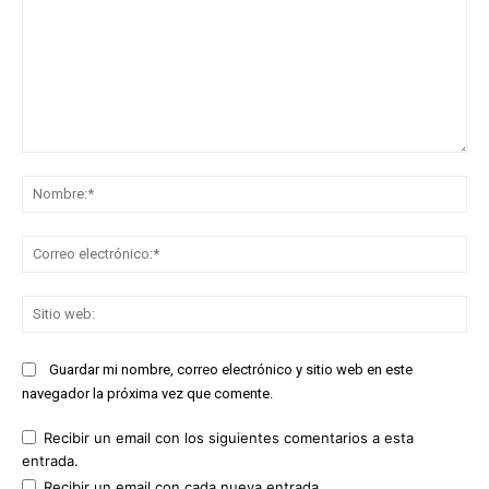
Comentario:
No
Co
ele
Sit
we
Guardar mi nombre, correo electrónico y sitio web en este
navegador la próxima vez que comente.
Recibir un email con los siguientes comentarios a esta
entrada.
Recibir un email con cada nueva entrada.