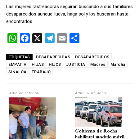
Las mujeres rastreadoras seguirán buscando a sus familiares
desaparecidos aunque llueva, haga sol y los buscaran hasta
encontrarlos.
W
F
X
T
E
C
h
a
el
m
o
at
ce
e
ail
m
DESAPARECIDAS
DESAPARECIDOS
ETIQUETAS
EMPATÍA
s
b
HIJAS
HIJOS
gr
JUSTICIA
p
Madres
Marcha
SINALOA
TRABAJO
A
o
a
ar
p
o
m
tir
Artículo anterior
Artículo siguiente
p
k
Gobierno de Rocha
habilitará modulo móvil