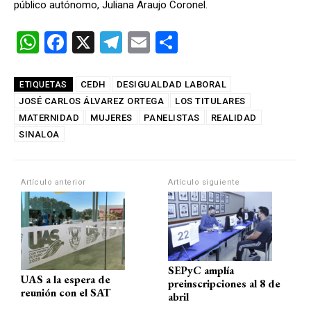
público autónomo, Juliana Araujo Coronel.
W
F
X
T
E
C
h
a
el
m
o
at
ce
e
ail
m
CEDH
DESIGUALDAD LABORAL
ETIQUETAS
JOSÉ CARLOS ÁLVAREZ ORTEGA
s
b
gr
LOS TITULARES
p
MATERNIDAD
MUJERES
PANELISTAS
REALIDAD
A
o
a
ar
SINALOA
p
o
m
tir
p
k
Artículo anterior
Artículo siguiente
SEPyC amplía
UAS a la espera de
preinscripciones al 8 de
reunión con el SAT
abril