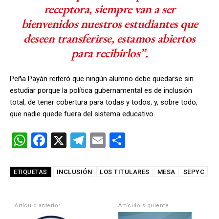
receptora, siempre van a ser
bienvenidos nuestros estudiantes que
deseen transferirse, estamos abiertos
para recibirlos”.
Peña Payán reiteró que ningún alumno debe quedarse sin
estudiar porque la política gubernamental es de inclusión
total, de tener cobertura para todas y todos, y, sobre todo,
que nadie quede fuera del sistema educativo.
W
F
X
T
E
C
h
a
el
m
o
at
ce
e
ail
m
INCLUSIÓN
LOS TITULARES
MESA
SEPYC
ETIQUETAS
s
b
gr
p
A
o
a
ar
Artículo anterior
Artículo siguiente
p
o
m
tir