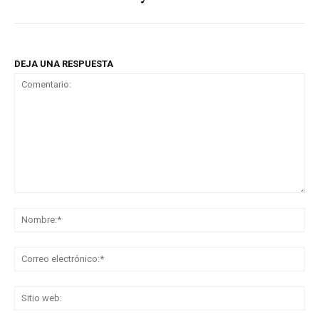
DEJA UNA RESPUESTA
Comentario:
No
Co
ele
Sit
we