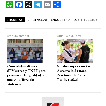
W
F
X
T
E
C
h
a
el
m
o
at
ce
e
ail
m
DIF SINALOA
ENCUENTRO
LOS TITULARES
ETIQUETAS
s
b
gr
p
A
o
a
ar
Artículo anterior
Artículo siguiente
p
o
m
tir
p
k
Consolidan alianza
Sinaloa supera metas
SEMujeres y ENEF para
durante la Semana
promover la igualdad y
Nacional de Salud
una vida libre de
Pública 2026
violencia