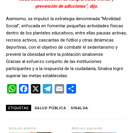
prevención de adicciones”, dijo.
Asimismo, se impulsó la estrategia denominada “Movilidad
Social”, enfocada en fomentar pequeñas actividades físicas
dentro de los planteles educativos, entre ellas pausas activas,
recreos activos, cascaritas de fútbol y otras dinámicas
deportivas, con el objetivo de combatir el sedentarismo y
prevenir la obesidad entre la población sinaloense.
Gracias al esfuerzo conjunto de las instituciones
participantes y a la respuesta de la ciudadanía, Sinaloa logró
superar las metas establecidas.
W
F
X
T
E
C
h
a
el
m
o
at
ce
e
ail
m
SALUD PÚBLICA
SINALOA
ETIQUETAS
s
b
gr
p
A
o
a
ar
Artículo anterior
Artículo siguiente