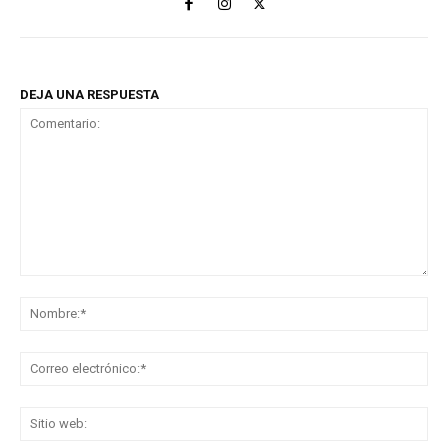
DEJA UNA RESPUESTA
Comentario:
No
Co
ele
Sit
we