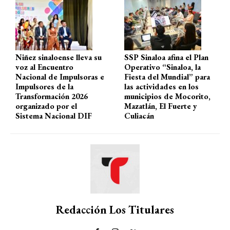
p
o
m
tir
p
k
Niñez sinaloense lleva su
SSP Sinaloa afina el Plan
voz al Encuentro
Operativo “Sinaloa, la
Nacional de Impulsoras e
Fiesta del Mundial” para
Impulsores de la
las actividades en los
Transformación 2026
municipios de Mocorito,
organizado por el
Mazatlán, El Fuerte y
Sistema Nacional DIF
Culiacán
Redacción Los Titulares