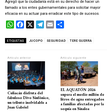
Agregó que la ciudadanía está en su derecho de hacer un
llamado a los entes gubernamentales para solicitar mayor
eficacia en su actuar para erradicar este tipo de sucesos.
W
F
X
T
E
C
h
a
el
m
o
at
ce
e
ail
m
JUCOPO
SEGURIDAD
TERE GUERRA
ETIQUETAS
s
b
gr
p
A
o
a
ar
Artículo anterior
Artículo siguiente
p
o
m
tir
p
k
EL AQUATÓN 2026
Culiacán disfruta del
supera el medio millón de
fabuloso Divo Sinfónico,
litros de agua entregados
un tributo inolvidable a
a familias afectadas por la
Juan Gabriel
sequía en Sinaloa