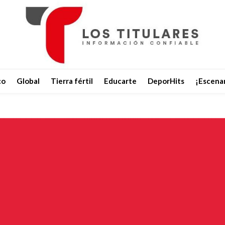
co
Global
Tierra fértil
Educarte
DeporHits
¡Escenar