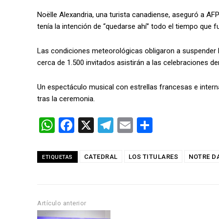
Noëlle Alexandria, una turista canadiense, aseguró a AFP
tenía la intención de “quedarse ahí” todo el tiempo que f
Las condiciones meteorológicas obligaron a suspender los
cerca de 1.500 invitados asistirán a las celebraciones de
Un espectáculo musical con estrellas francesas e interna
tras la ceremonia.
W
F
X
T
E
C
h
a
el
m
o
at
ce
e
ail
m
CATEDRAL
LOS TITULARES
NOTRE D
ETIQUETAS
s
b
gr
p
A
o
a
ar
p
o
m
tir
Artículo anterior