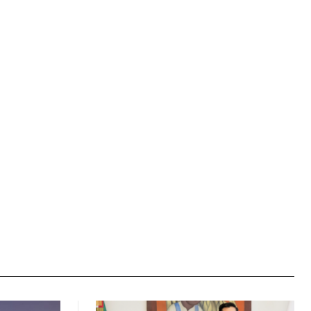
Sitio
web: