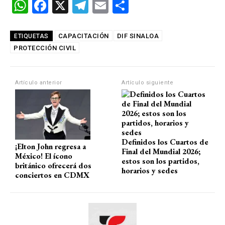
W
F
X
T
E
C
h
a
el
m
o
at
ce
e
ail
m
CAPACITACIÓN
DIF SINALOA
ETIQUETAS
PROTECCIÓN CIVIL
s
b
gr
p
A
o
a
ar
p
o
m
tir
Artículo anterior
Artículo siguiente
p
k
Definidos los Cuartos de
¡Elton John regresa a
Final del Mundial 2026;
México! El ícono
estos son los partidos,
británico ofrecerá dos
horarios y sedes
conciertos en CDMX