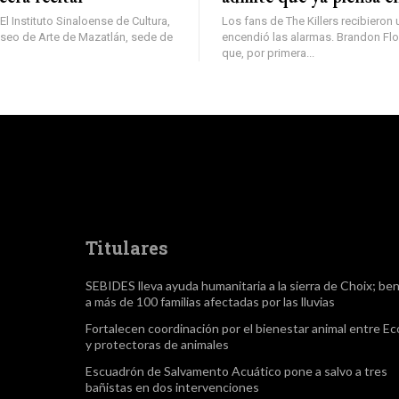
El Instituto Sinaloense de Cultura,
Los fans de The Killers recibieron 
useo de Arte de Mazatlán, sede de
encendió las alarmas. Brandon Fl
que, por primera...
Titulares
SEBIDES lleva ayuda humanitaria a la sierra de Choix; ben
a más de 100 familias afectadas por las lluvias
Fortalecen coordinación por el bienestar animal entre Ec
y protectoras de animales
Escuadrón de Salvamento Acuático pone a salvo a tres
bañistas en dos intervenciones