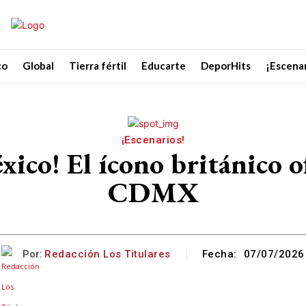
co
Global
Tierra fértil
Educarte
DeporHits
¡Escenar
¡Escenarios!
xico! El ícono británico o
CDMX
Por:
Redacción Los Titulares
Fecha:
07/07/2026