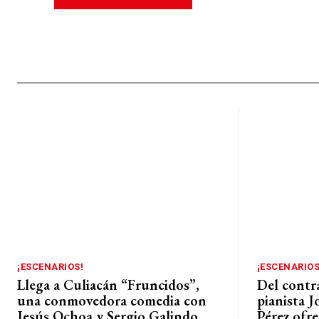
¡ESCENARIOS!
¡ESCENARIOS
Llega a Culiacán “Fruncidos”,
Del contra
una conmovedora comedia con
pianista 
Jesús Ochoa y Sergio Galindo
Pérez ofre