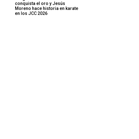
conquista el oro y Jesús
Moreno hace historia en karate
en los JCC 2026
Sitio
web: