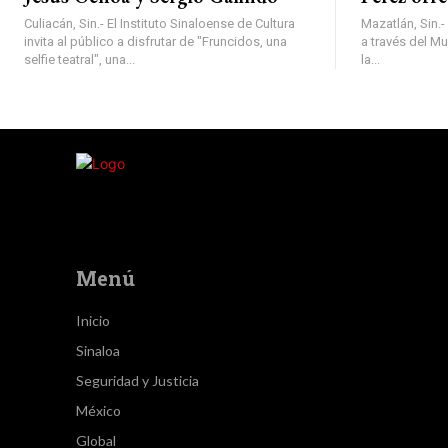
Culiacán, Sin.- El Instituto Sinaloense de Cultura
Mazatlán, Sin.- 
invita al público a disfrutar de "Fruncidos, una
a través del M
selfie teatral", una...
la...
Menú
Inicio
Sinaloa
Seguridad y Justicia
México
Global