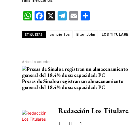
fans mexicanos.
W
F
X
T
E
C
h
a
el
m
o
at
ce
e
ail
m
conciertos
Elton John
LOS TITULARE
ETIQUETAS
s
b
gr
p
A
o
a
ar
p
o
m
tir
Artículo anterior
p
k
Presas de Sinaloa registran un almacenamiento
general del 18.4% de su capacidad: PC
Redacción Los Titulare