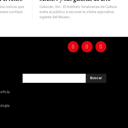
una noticia que
Culiacán, Sin.- El Instituto Sinaloense de Cultura
owers confesó
invita al público a recorrer la oferta expositiva
vigente del Museo...
Buscar
eficia
ología