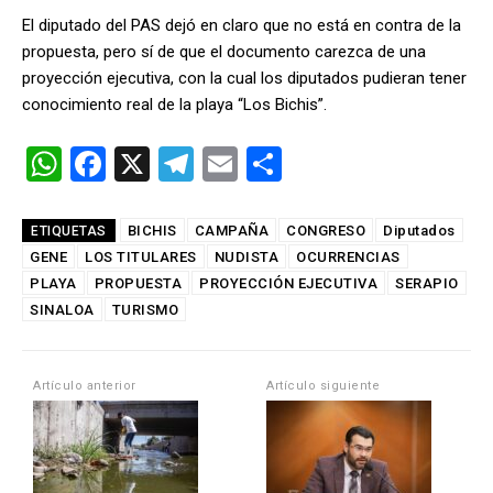
El diputado del PAS dejó en claro que no está en contra de la
propuesta, pero sí de que el documento carezca de una
proyección ejecutiva, con la cual los diputados pudieran tener
conocimiento real de la playa “Los Bichis”.
W
F
X
T
E
C
h
a
el
m
o
at
ce
e
ail
m
BICHIS
CAMPAÑA
CONGRESO
Diputados
ETIQUETAS
GENE
s
LOS TITULARES
b
gr
NUDISTA
p
OCURRENCIAS
PLAYA
PROPUESTA
PROYECCIÓN EJECUTIVA
SERAPIO
A
o
a
ar
SINALOA
TURISMO
p
o
m
tir
p
k
Artículo anterior
Artículo siguiente