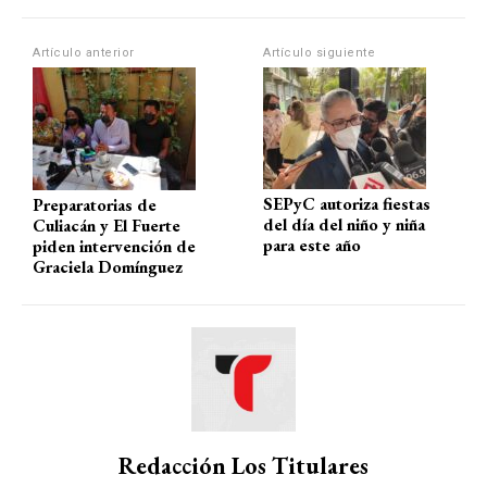
p
o
m
tir
Artículo anterior
Artículo siguiente
p
k
SEPyC autoriza fiestas
Preparatorias de
del día del niño y niña
Culiacán y El Fuerte
para este año
piden intervención de
Graciela Domínguez
Redacción Los Titulares