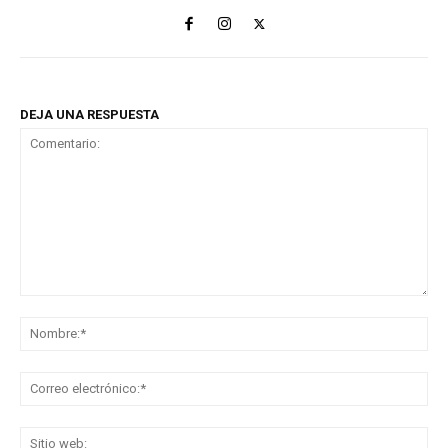
DEJA UNA RESPUESTA
Comentario:
No
Co
ele
Sit