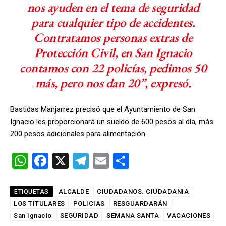
nos ayuden en el tema de seguridad
para cualquier tipo de accidentes.
Contratamos personas extras de
Protección Civil, en San Ignacio
contamos con 22 policías, pedimos 50
más, pero nos dan 20”, expresó.
Bastidas Manjarrez precisó que el Ayuntamiento de San
Ignacio les proporcionará un sueldo de 600 pesos al día, más
200 pesos adicionales para alimentación.
W
F
X
T
E
C
h
a
el
m
o
at
ce
e
ail
m
ALCALDE
CIUDADANOS. CIUDADANIA
ETIQUETAS
LOS TITULARES
s
b
POLICIAS
gr
RESGUARDARÁN
p
San Ignacio
SEGURIDAD
SEMANA SANTA
VACACIONES
A
o
a
ar