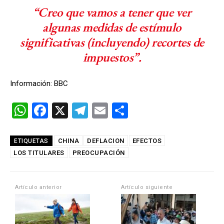
“Creo que vamos a tener que ver
algunas medidas de estímulo
significativas (incluyendo) recortes de
impuestos”.
Información: BBC
W
F
X
T
E
C
h
a
el
m
o
at
ce
e
ail
m
CHINA
DEFLACION
EFECTOS
ETIQUETAS
LOS TITULARES
s
b
PREOCUPACIÓN
gr
p
A
o
a
ar
p
o
m
tir
Artículo anterior
Artículo siguiente
p
k