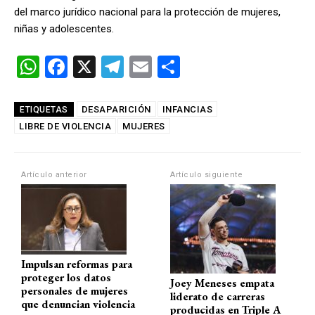
del marco jurídico nacional para la protección de mujeres,
niñas y adolescentes.
W
F
X
T
E
C
h
a
el
m
o
at
ce
e
ail
m
DESAPARICIÓN
INFANCIAS
ETIQUETAS
LIBRE DE VIOLENCIA
s
b
MUJERES
gr
p
A
o
a
ar
p
o
m
tir
Artículo anterior
Artículo siguiente
p
k
Impulsan reformas para
proteger los datos
Joey Meneses empata
personales de mujeres
liderato de carreras
que denuncian violencia
producidas en Triple A