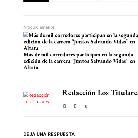
s
b
gr
p
A
o
a
ar
p
o
m
tir
Artículo anterior
p
k
Más de mil corredores participan en la segunda
edición de la carrera “Juntos Salvando Vidas” en
Altata
Redacción Los Titulare
DEJA UNA RESPUESTA