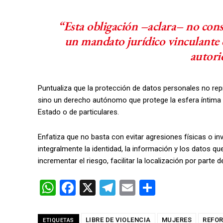
“Esta obligación –aclara– no cons
un mandato jurídico vinculante 
autorid
Puntualiza que la protección de datos personales no r
sino un derecho autónomo que protege la esfera íntima d
Estado o de particulares.
Enfatiza que no basta con evitar agresiones físicas o i
integralmente la identidad, la información y los datos q
incrementar el riesgo, facilitar la localización por parte
W
F
X
T
E
C
h
a
el
m
o
at
ce
e
ail
m
LIBRE DE VIOLENCIA
MUJERES
REFO
ETIQUETAS