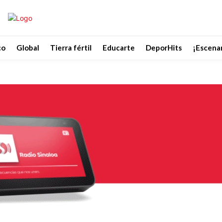
co
Global
Tierra fértil
Educarte
DeporHits
¡Escenar