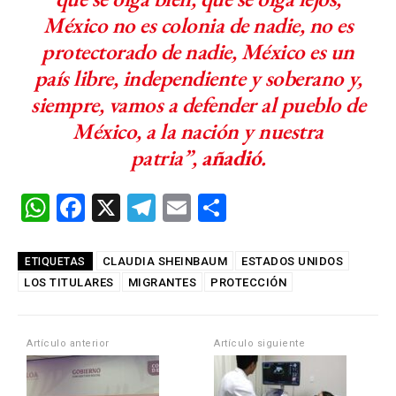
México no es colonia de nadie, no es
protectorado de nadie, México es un
país libre, independiente y soberano y,
siempre, vamos a defender al pueblo de
México, a la nación y nuestra
patria”,
añadió
.
W
F
X
T
E
C
h
a
el
m
o
at
ce
e
ail
m
CLAUDIA SHEINBAUM
ESTADOS UNIDOS
ETIQUETAS
LOS TITULARES
s
b
MIGRANTES
gr
PROTECCIÓN
p
A
o
a
ar
p
o
m
tir
Artículo anterior
Artículo siguiente
p
k