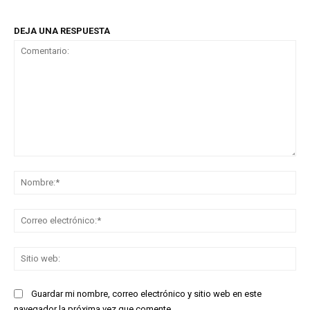
DEJA UNA RESPUESTA
Comentario:
No
Co
ele
Sit
we
Guardar mi nombre, correo electrónico y sitio web en este
navegador la próxima vez que comente.