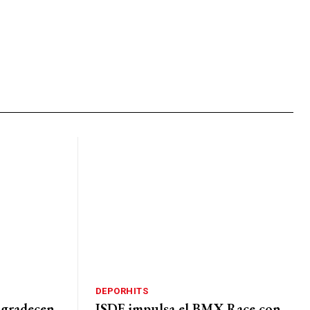
DEPORHITS
agradecen
ISDE impulsa el BMX Race con