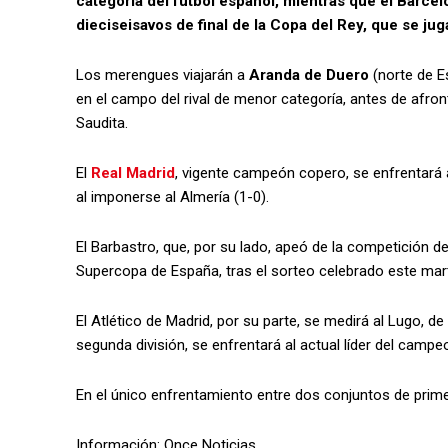
categoría del fútbol español, mientras que el Barcelo
dieciseisavos de final de la Copa del Rey, que se jug
Los merengues viajarán a
Aranda de Duero
(norte de E
en el campo del rival de menor categoría, antes de afront
Saudita.
El
Real Madrid
, vigente campeón copero, se enfrentará a
al imponerse al Almería (1-0).
El Barbastro, que, por su lado, apeó de la competición del
Supercopa de España, tras el sorteo celebrado este mar
El Atlético de Madrid, por su parte, se medirá al Lugo, de
segunda división, se enfrentará al actual líder del camp
En el único enfrentamiento entre dos conjuntos de primera 
Información: Once Noticias