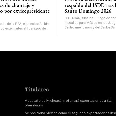
es de chantaje y
respaldo del ISDE tras 
o por exvicepresidente
Santo Domingo 2026
CULIACÁN, Sinaloa.- Luego de con
medallas para México en los Jue
nte de la FIFA, el príncipe Ali bin
Centroamericanos y del Caribe Sa
ticó este martes el liderazgo del
Titulares
Aguacate de Michoacán retomará exportaciones a EU:
Sheinbaum
Se posiciona México como el segundo exportador de in