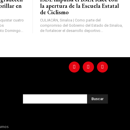
brillar en
la apertura de la Escuela Estatal
de Ciclismo
quistar cuatro
CULIACÁN, Sinaloa | Como parte del
gos
compromiso del Gobierno del Estado de Sinaloa,
nto Domingo...
de fortalecer el desarrollo deportivo...
Buscar
sumos