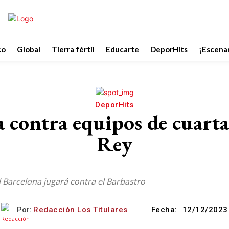
co
Global
Tierra fértil
Educarte
DeporHits
¡Escenar
DeporHits
 contra equipos de cuarta 
Rey
l Barcelona jugará contra el Barbastro
Por:
Redacción Los Titulares
Fecha:
12/12/2023