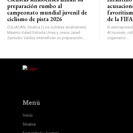
preparación rumbo al
acusacion
campeonato mundial juvenil de
favoritism
ciclismo de pista 2026
de la FIFA
CULIACÁN, Sinaloa | Los ciclistas sinaloenses
El exvicepreside
Máximo Kaled Estrada Urrea y Jesús Jared
Al Hussein, cri
Zamudio Valdez intensifican su preparación...
organismo...
Menú
Inicio
Sinaloa
Seguridad y Justicia