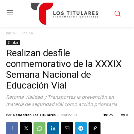
Inicio
Sinaloa
Sinaloa
Realizan desfile
conmemorativo de la XXXIX
Semana Nacional de
Educación Vial
Retoma Vialidad y Transportes la prevención en
materia de seguridad vial como acción prioritaria
Por
Redacción Los Titulares
-
26/03/2023
250
0