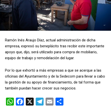
Ramón Inés Araujo Díaz, actual administración de dicha
empresa, expresó su beneplácito tras recibir este importante
apoyo que, dijo, será utilizado para compra de mobiliario,
equipo de trabajo y remodelación del lugar.
Por lo que exhortó a más empresas a que se acerque a las
oficinas del Ayuntamiento y de la Sedecom para llevar a cabo
la gestión de su apoyo de financiamiento, de tal forma que
también puedan hacer crecer sus negocios.
W
F
X
T
E
C
h
a
el
m
o