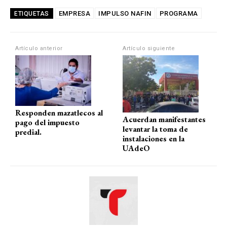
at
ce
e
ail
m
EMPRESA
IMPULSO NAFIN
PROGRAMA
ETIQUETAS
s
b
gr
p
A
o
a
ar
Artículo anterior
Artículo siguiente
p
o
m
tir
p
k
Responden mazatlecos al
Acuerdan manifestantes
pago del impuesto
levantar la toma de
predial.
instalaciones en la
UAdeO