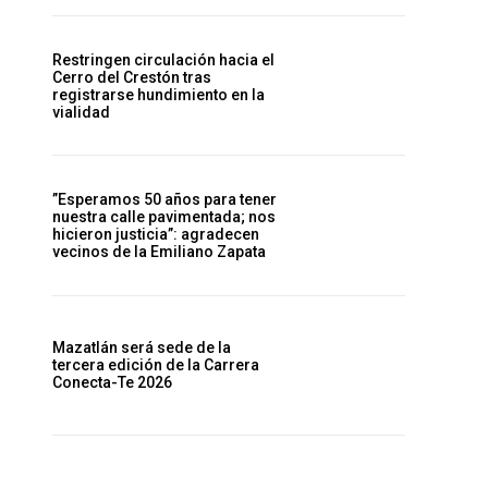
Restringen circulación hacia el
Cerro del Crestón tras
registrarse hundimiento en la
vialidad
”Esperamos 50 años para tener
nuestra calle pavimentada; nos
hicieron justicia”: agradecen
vecinos de la Emiliano Zapata
Mazatlán será sede de la
tercera edición de la Carrera
Conecta-Te 2026