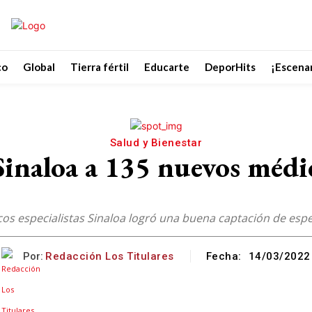
co
Global
Tierra fértil
Educarte
DeporHits
¡Escenar
Salud y Bienestar
inaloa a 135 nuevos médico
os especialistas Sinaloa logró una buena captación de espe
Por:
Redacción Los Titulares
Fecha:
14/03/2022