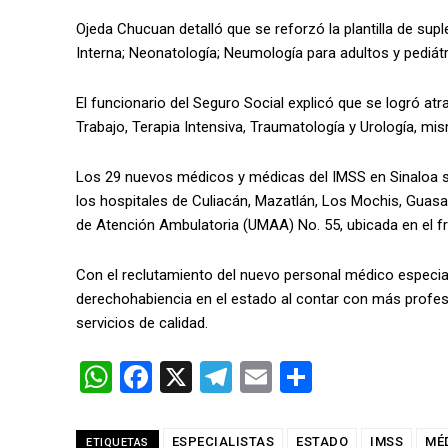
Ojeda Chucuan detalló que se reforzó la plantilla de supl
Interna; Neonatología; Neumología para adultos y pediát
El funcionario del Seguro Social explicó que se logró atra
Trabajo, Terapia Intensiva, Traumatología y Urología, mi
Los 29 nuevos médicos y médicas del IMSS en Sinaloa se
los hospitales de Culiacán, Mazatlán, Los Mochis, Guasa
de Atención Ambulatoria (UMAA) No. 55, ubicada en el fr
Con el reclutamiento del nuevo personal médico especia
derechohabiencia en el estado al contar con más profes
servicios de calidad.
W
F
X
T
E
C
h
a
el
m
o
at
ce
e
ail
m
ESPECIALISTAS
ESTADO
IMSS
MÉ
ETIQUETAS