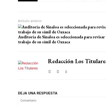
s
b
gr
p
A
o
a
ar
p
o
m
tir
Artículo anterior
p
k
Auditoría de Sinaloa es seleccionada para revisar
trabajo de su símil de Oaxaca
Redacción Los Titulare
DEJA UNA RESPUESTA