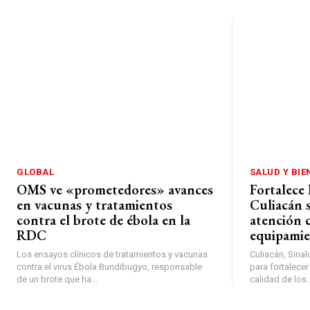
GLOBAL
SALUD Y BIE
OMS ve «prometedores» avances
Fortalece 
en vacunas y tratamientos
Culiacán 
contra el brote de ébola en la
atención 
RDC
equipamie
Los ensayos clínicos de tratamientos y vacunas
Culiacán, Sina
contra el virus Ébola Bundibugyo, responsable
para fortalecer
de un brote que ha...
calidad de los..