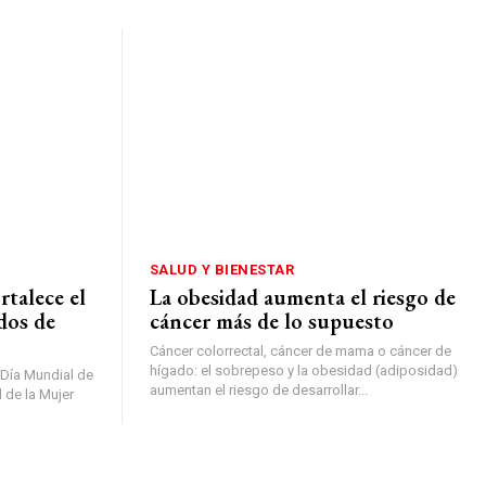
SALUD Y BIENESTAR
rtalece el
La obesidad aumenta el riesgo de
dos de
cáncer más de lo supuesto
Cáncer colorrectal, cáncer de mama o cáncer de
hígado: el sobrepeso y la obesidad (adiposidad)
l Día Mundial de
aumentan el riesgo de desarrollar...
l de la Mujer