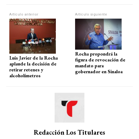
p
o
m
tir
Artículo anterior
Artículo siguiente
p
k
Rocha propondrá la
Luis Javier de la Rocha
figura de revocación de
aplaude la decisión de
mandato para
retirar retenes y
gobernador en Sinaloa
alcoholímetros
Redacción Los Titulares