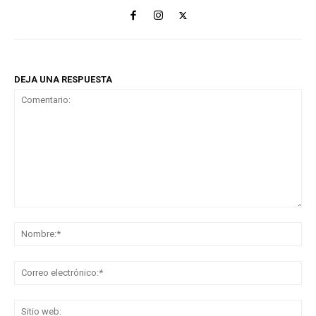
DEJA UNA RESPUESTA
Comentario:
No
Co
ele
Sit