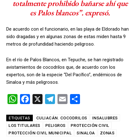
totalmente prohibido bañarse ahí que
es Palos blancos”. expresó.
De acuerdo con el funcionario, en las playa de Eldorado han
sido dragadas y en algunas zonas de estas miden hasta 9
metros de profundidad haciendo peligroso.
En el río de Palos Blancos, en Tepuche, se han registrado
avistamientos de cocodrilos que, de acuerdo con los
expertos, son de la especie “Del Pacífico”, endémicos de
Sinaloa y más peligrosos.
W
F
X
T
E
C
h
a
el
m
o
at
ce
e
ail
m
CULIACÁN. COCODRILOS
INSALUBRES
ETIQUETAS
LOS TITULARES
s
b
PELIGROS
gr
PROTECCIÓN CIVIL
p
PROTECCIÓN CIVIL MUNICIPAL
SINALOA
ZONAS
A
o
a
ar