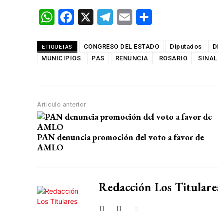
W
F
X
T
E
C
h
a
el
m
o
at
ce
e
ail
m
CONGRESO DEL ESTADO
Diputados
D
ETIQUETAS
MUNICIPIOS
s
b
PAS
gr
RENUNCIA
p
ROSARIO
SINA
A
o
a
ar
p
o
m
tir
Artículo anterior
p
k
PAN denuncia promoción del voto a favor de
AMLO
Redacción Los Titulare