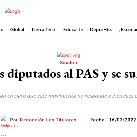
co
Global
Tierra fértil
Educarte
DeporHits
¡Escenar
Sinaloa
 diputados al PAS y se 
ron en claro que este movimiento no responde a intereses p
Por:
Redacción Los Titulares
Fecha:
16/03/2022