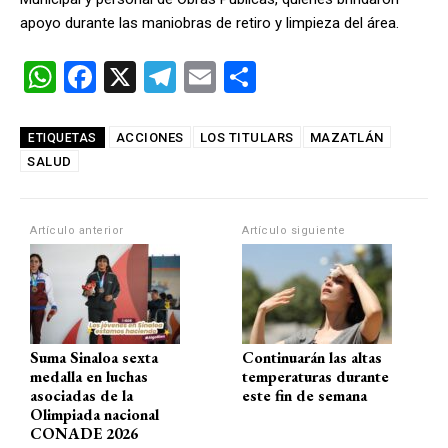
apoyo durante las maniobras de retiro y limpieza del área.
W
F
X
T
E
C
h
a
el
m
o
at
ce
e
ail
m
ACCIONES
LOS TITULARS
MAZATLÁN
ETIQUETAS
SALUD
s
b
gr
p
A
o
a
ar
p
o
m
tir
Artículo anterior
Artículo siguiente
p
k
Suma Sinaloa sexta
Continuarán las altas
medalla en luchas
temperaturas durante
asociadas de la
este fin de semana
Olimpiada nacional
CONADE 2026