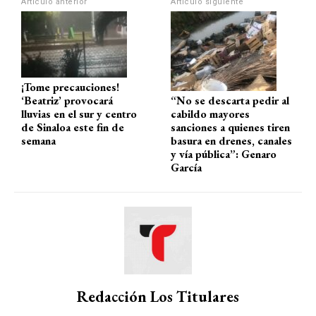
Artículo anterior
Artículo siguiente
p
k
¡Tome precauciones!
‘Beatriz’ provocará
“No se descarta pedir al
lluvias en el sur y centro
cabildo mayores
de Sinaloa este fin de
sanciones a quienes tiren
semana
basura en drenes, canales
y vía pública”: Genaro
García
Redacción Los Titulares