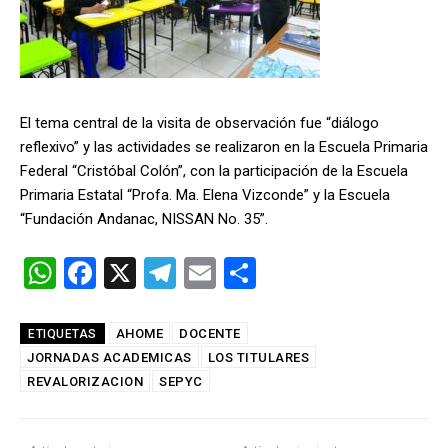
El tema central de la visita de observación fue “diálogo
reflexivo” y las actividades se realizaron en la Escuela Primaria
Federal “Cristóbal Colón”, con la participación de la Escuela
Primaria Estatal “Profa. Ma. Elena Vizconde” y la Escuela
“Fundación Andanac, NISSAN No. 35”.
W
F
X
T
E
C
h
a
el
m
o
at
ce
e
ail
m
AHOME
DOCENTE
ETIQUETAS
JORNADAS ACADEMICAS
s
b
gr
LOS TITULARES
p
REVALORIZACION
SEPYC
A
o
a
ar
p
o
m
tir