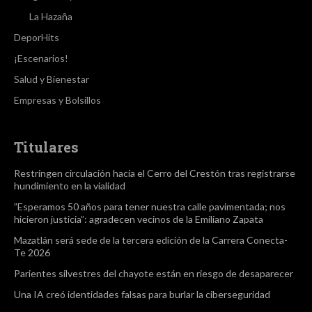
La Hazaña
DeporHits
¡Escenarios!
Salud y Bienestar
Empresas y Bolsillos
Titulares
Restringen circulación hacia el Cerro del Crestón tras registrarse
hundimiento en la vialidad
”Esperamos 50 años para tener nuestra calle pavimentada; nos
hicieron justicia”: agradecen vecinos de la Emiliano Zapata
Mazatlán será sede de la tercera edición de la Carrera Conecta-
Te 2026
Parientes silvestres del chayote están en riesgo de desaparecer
Una IA creó identidades falsas para burlar la ciberseguridad