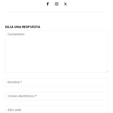
DEJA UNA RESPUESTA
Comentario:
No
Co
ele
Sit