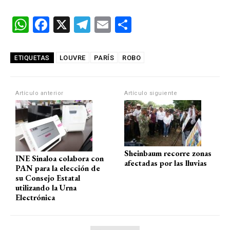
W
F
X
T
E
C
h
a
el
m
o
at
ce
e
ail
m
LOUVRE
PARÍS
ROBO
ETIQUETAS
s
b
gr
p
A
o
a
ar
Artículo anterior
Artículo siguiente
p
o
m
tir
p
k
Sheinbaum recorre zonas
INE Sinaloa colabora con
afectadas por las lluvias
PAN para la elección de
su Consejo Estatal
utilizando la Urna
Electrónica