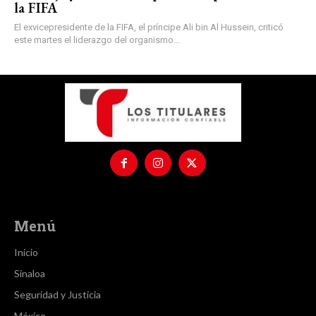
la FIFA
El exvicepresidente de la FIFA, el príncipe Ali bin Al Hussein, criticó
este martes el liderazgo del organismo...
Menú
Inicio
Sinaloa
Seguridad y Justicia
México