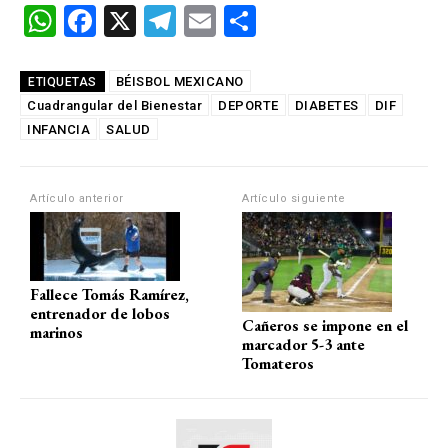
W
F
X
T
E
C
h
a
el
m
o
at
ce
e
ail
m
BÉISBOL MEXICANO
ETIQUETAS
Cuadrangular del Bienestar
s
b
gr
DEPORTE
p
DIABETES
DIF
INFANCIA
SALUD
A
o
a
ar
p
o
m
tir
Artículo anterior
Artículo siguiente
p
k
Fallece Tomás Ramírez,
entrenador de lobos
Cañeros se impone en el
marinos
marcador 5-3 ante
Tomateros