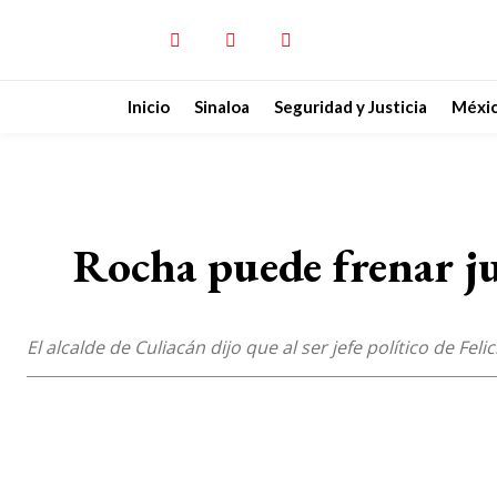
Inicio
Sinaloa
Seguridad y Justicia
Méxi
Rocha puede frenar jui
El alcalde de Culiacán dijo que al ser jefe político de 