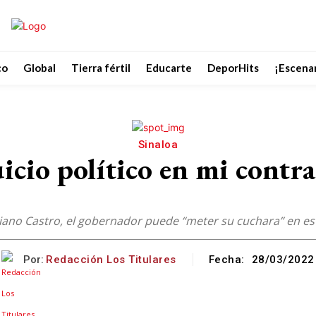
co
Global
Tierra fértil
Educarte
DeporHits
¡Escenar
Sinaloa
cio político en mi contra
Feliciano Castro, el gobernador puede “meter su cuchara” en 
Por:
Redacción Los Titulares
Fecha:
28/03/2022