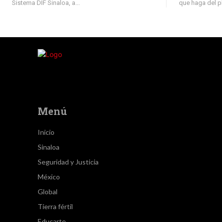
Sistema DIF Sinaloa, a...
que haga del pl
Menú
Inicio
Sinaloa
Seguridad y Justicia
México
Global
Tierra fértil
Educarte