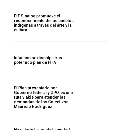
DIF Sinaloa promueve el
reconocimiento de los pueblos
indígenas a través del arte y la
cultura
Infantino se disculpa tras
polémico plan de FIFA
El Plan presentado por
Gobierno federal y GPO, es una
ruta viable para atender las
demandas de los Colectivos:
Mauricio Rodríguez
Ha estado tranquila la ciudad,