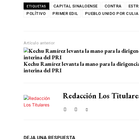
at
ce
e
ail
m
CAPITAL SINALOENSE
CONTRA
ESTR
ETIQUETAS
POLÍTIVO
s
b
PRIMER EDIL
gr
PUEBLO UNIDO POR CULI
p
A
o
a
ar
p
o
m
tir
Artículo anterior
p
k
Kechu Ramírez levanta la mano para la dirigenci
interina del PRI
Redacción Los Titulare
DEJA UNA RESPUESTA