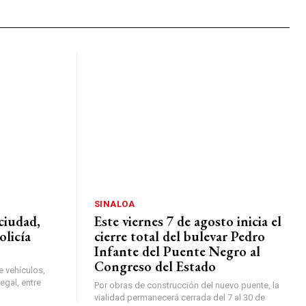
SINALOA
ciudad,
Este viernes 7 de agosto inicia el
olicía
cierre total del bulevar Pedro
Infante del Puente Negro al
Congreso del Estado
e vehículos,
egal, entre
Por obras de construcción del nuevo puente, la
vialidad permanecerá cerrada del 7 al 30 de