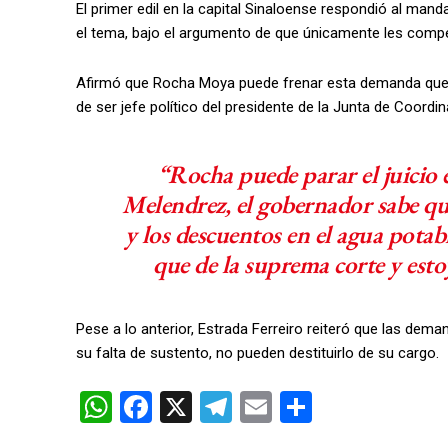
El primer edil en la capital Sinaloense respondió al man
el tema, bajo el argumento de que únicamente les compe
Afirmó que Rocha Moya puede frenar esta demanda que 
de ser jefe político del presidente de la Junta de Coordin
“Rocha puede parar el juicio él
Melendrez, el gobernador sabe que
y los descuentos en el agua potab
que de la suprema corte y esto
Pese a lo anterior, Estrada Ferreiro reiteró que las de
su falta de sustento, no pueden destituirlo de su cargo.
W
F
X
T
E
C
h
a
el
m
o