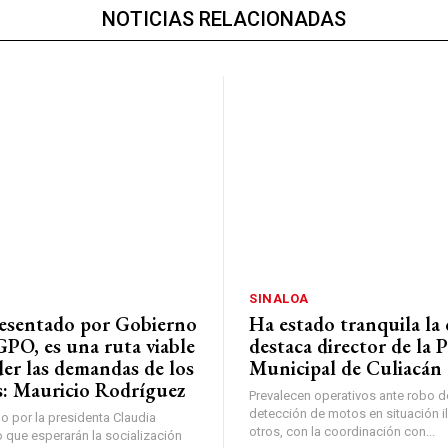
NOTICIAS RELACIONADAS
SINALOA
resentado por Gobierno
Ha estado tranquila la 
GPO, es una ruta viable
destaca director de la P
der las demandas de los
Municipal de Culiacán
s: Mauricio Rodríguez
Prevalecen operativos ante robo d
detección de motos en situación il
o por la presidenta Claudia
otros, con la coordinación con...
 que esperarán la socialización