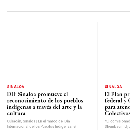
SINALOA
SINALOA
DIF Sinaloa promueve el
El Plan p
reconocimiento de los pueblos
federal y 
indígenas a través del arte y la
para aten
cultura
Colectivo
Culiacán, Sinaloa | En el marco del Día
*El comisionad
Internacional de los Pueblos Indígenas, el
Sheinbaum dijo