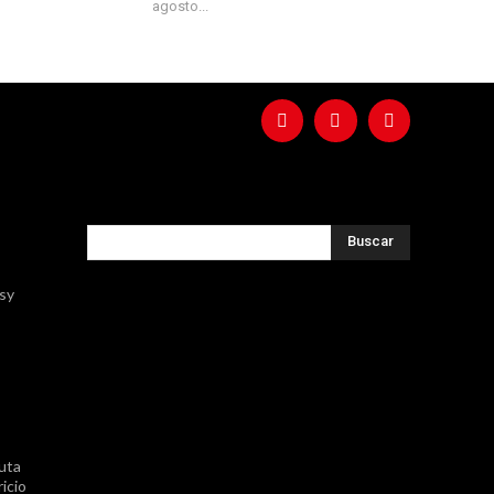
agosto...
Buscar
ssy
uta
icio