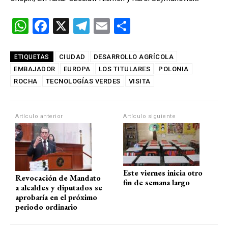
W
F
X
T
E
C
h
a
el
m
o
at
ce
e
ail
m
CIUDAD
DESARROLLO AGRÍCOLA
ETIQUETAS
EMBAJADOR
s
b
EUROPA
gr
LOS TITULARES
p
POLONIA
ROCHA
TECNOLOGÍAS VERDES
VISITA
A
o
a
ar
p
o
m
tir
Artículo anterior
Artículo siguiente
p
k
Este viernes inicia otro
Revocación de Mandato
fin de semana largo
a alcaldes y diputados se
aprobaría en el próximo
periodo ordinario