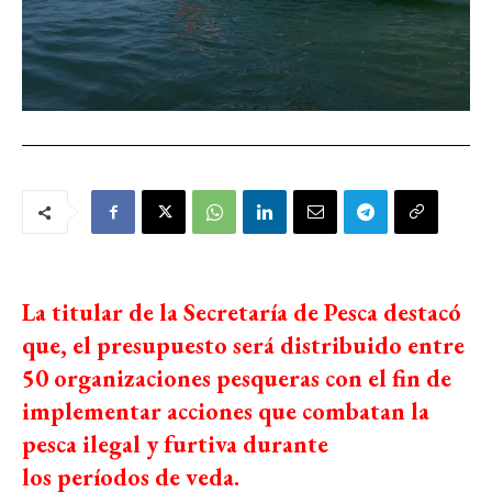
La titular de la Secretaría de Pesca destacó
que, el presupuesto será distribuido entre
50 organizaciones pesqueras con el fin de
implementar acciones que combatan la
pesca ilegal y furtiva durante
los períodos de veda.