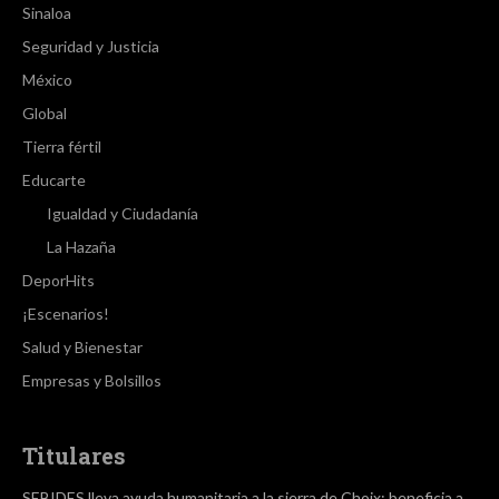
Sinaloa
Seguridad y Justicia
México
Global
Tierra fértil
Educarte
Igualdad y Ciudadanía
La Hazaña
DeporHits
¡Escenarios!
Salud y Bienestar
Empresas y Bolsillos
Titulares
SEBIDES lleva ayuda humanitaria a la sierra de Choix; beneficia a