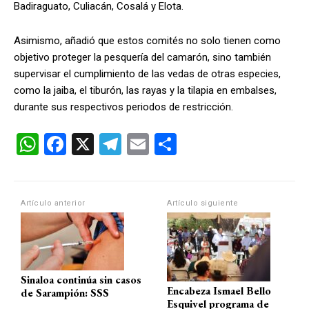
Badiraguato, Culiacán, Cosalá y Elota.
Asimismo, añadió que estos comités no solo tienen como
objetivo proteger la pesquería del camarón, sino también
supervisar el cumplimiento de las vedas de otras especies,
como la jaiba, el tiburón, las rayas y la tilapia en embalses,
durante sus respectivos periodos de restricción.
W
F
X
T
E
C
h
a
el
m
o
at
ce
e
ail
m
s
b
gr
p
Artículo anterior
Artículo siguiente
A
o
a
ar
p
o
m
tir
p
k
Sinaloa continúa sin casos
Encabeza Ismael Bello
de Sarampión: SSS
Esquivel programa de