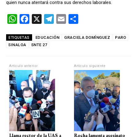
quien nunca atentará contra sus derechos laborales.
W
F
X
T
E
C
h
a
el
m
o
at
ce
e
ail
m
EDUCACIÓN
GRACIELA DOMÍNGUEZ
PARO
ETIQUETAS
SINALOA
s
b
SNTE 27
gr
p
A
o
a
ar
p
o
m
tir
Artículo anterior
Artículo siguiente
p
k
Llama rector de la UAS a
Rocha lamenta asesinato