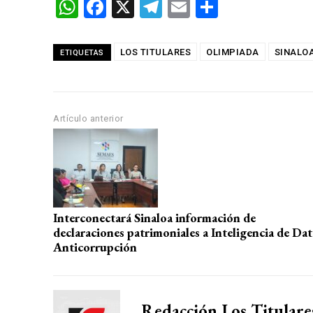
W
F
X
T
E
C
h
a
el
m
o
at
ce
e
ail
m
LOS TITULARES
OLIMPIADA
SINALO
ETIQUETAS
s
b
gr
p
A
o
a
ar
p
o
m
tir
Artículo anterior
p
k
Interconectará Sinaloa información de
declaraciones patrimoniales a Inteligencia de Da
Anticorrupción
Redacción Los Titulare