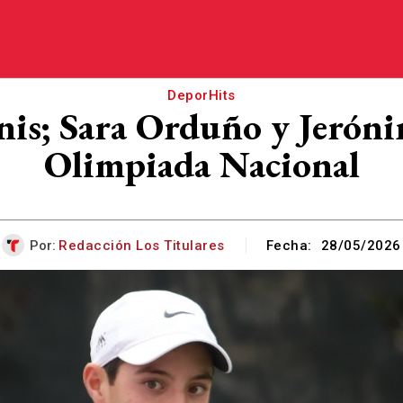
DeporHits
enis; Sara Orduño y Jerón
Olimpiada Nacional
Por:
Redacción Los Titulares
Fecha:
28/05/2026