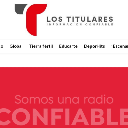
co
Global
Tierra fértil
Educarte
DeporHits
¡Escenar