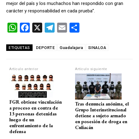
mejor del país y los muchachos han respondido con gran
carácter y responsabilidad en cada prueba”.
W
F
X
T
E
C
h
a
el
m
o
at
ce
e
ail
m
DEPORTE
Guadalajara
SINALOA
ETIQUETAS
s
b
gr
p
A
o
a
ar
Artículo anterior
Artículo siguiente
p
o
m
tir
p
k
FGR obtiene vinculación
Tras denuncia anónima, el
a proceso en contra de
Grupo Interinstitucional
13 personas detenidas
detiene a sujeto armado
luego de un
en posesión de droga en
enfrentamiento de la
Culiacán
defensa