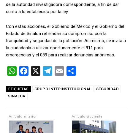
de la autoridad investigadora correspondiente, a fin de dar
curso a lo establecido por la ley.
Con estas acciones, el Gobierno de México y el Gobierno del
Estado de Sinaloa refrendan su compromiso con la
tranquilidad y seguridad de la población. Asimismo, se invita a
la ciudadanía a utilizar oportunamente el 911 para
emergencias y el 089 para realizar denuncias anónimas.
W
F
X
T
E
C
h
a
el
m
o
at
ce
e
ail
m
GRUPO INTERINSTITUCIONAL
SEGURIDAD
ETIQUETAS
SINALOA
s
b
gr
p
A
o
a
ar
p
o
m
tir
Artículo anterior
Artículo siguiente
p
k