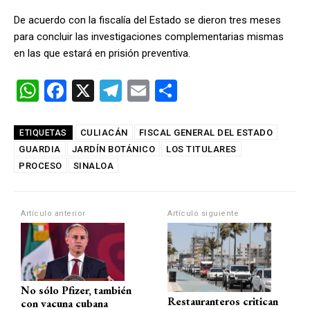
De acuerdo con la fiscalía del Estado se dieron tres meses
para concluir las investigaciones complementarias mismas
en las que estará en prisión preventiva.
W
F
X
T
E
C
h
a
el
m
o
at
ce
e
ail
m
CULIACÁN
FISCAL GENERAL DEL ESTADO
ETIQUETAS
GUARDIA
s
b
JARDÍN BOTÁNICO
gr
LOS TITULARES
p
PROCESO
SINALOA
A
o
a
ar
p
o
m
tir
Artículo anterior
Artículo siguiente
p
k
No sólo Pfizer, también
Restauranteros critican
con vacuna cubana