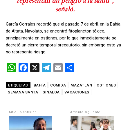
representan un peligro a la salud”,
señaló.
García Corrales recordó que el pasado 7 de abril, en la Bahía
de Altata, Navolato, se encontró fitoplancton tóxico,
principalmente en ostiones, por lo que inmediatamente se
decretó un cierre temporal precautorio, sin embargo esto ya
no representa riesgo.
W
F
X
T
E
C
h
a
el
m
o
at
ce
e
ail
m
BAHÍA
COMIDA
MAZATLÁN
OSTIONES
ETIQUETAS
SEMANA SANTA
s
b
SINALOA
gr
VACACIONES
p
A
o
a
ar
p
o
m
tir
Artículo anterior
Artículo siguiente
p
k