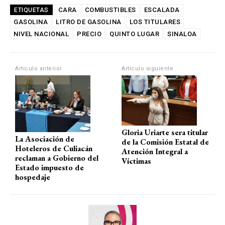
at
ce
e
ail
m
CARA
COMBUSTIBLES
ESCALADA
ETIQUETAS
GASOLINA
s
b
LITRO DE GASOLINA
gr
p
LOS TITULARES
NIVEL NACIONAL
PRECIO
QUINTO LUGAR
SINALOA
A
o
a
ar
p
o
m
tir
Artículo anterior
Artículo siguiente
p
k
Gloria Uriarte sera titular
La Asociación de
de la Comisión Estatal de
Hoteleros de Culiacán
Atención Integral a
reclaman a Gobierno del
Víctimas
Estado impuesto de
hospedaje