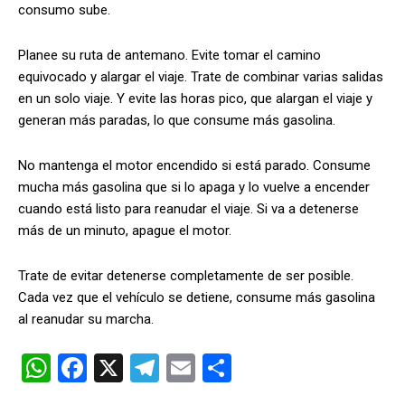
consumo sube.
Planee su ruta de antemano. Evite tomar el camino
equivocado y alargar el viaje. Trate de combinar varias salidas
en un solo viaje. Y evite las horas pico, que alargan el viaje y
generan más paradas, lo que consume más gasolina.
No mantenga el motor encendido si está parado. Consume
mucha más gasolina que si lo apaga y lo vuelve a encender
cuando está listo para reanudar el viaje. Si va a detenerse
más de un minuto, apague el motor.
Trate de evitar detenerse completamente de ser posible.
Cada vez que el vehículo se detiene, consume más gasolina
al reanudar su marcha.
W
F
X
T
E
C
h
a
el
m
o