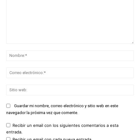
Comentario:
No
Co
ele
Sit
we
Guardar mi nombre, correo electrónico y sitio web en este
navegador la próxima vez que comente.
Recibir un email con los siguientes comentarios a esta
entrada.
Recibir un email con cada nueva entrada.