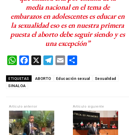
media nacional en el tema de
embarazos en adolescentes es educar en
la sexualidad eso es en nuestra primera
puesta el aborto debe seguir siendo y es
una excepción”
W
F
X
T
E
C
h
a
el
m
o
at
ce
e
ail
m
ABORTO
Educación sexual
Sexualidad
ETIQUETAS
SINALOA
s
b
gr
p
A
o
a
ar
p
o
m
tir
Artículo anterior
Artículo siguiente
p
k