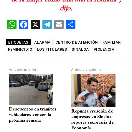
dijo.
W
F
X
T
E
C
h
a
el
m
o
at
ce
e
ail
m
ALARMA
CENTRO DE ATENCIÓN
FAMILIAR
ETIQUETAS
FEMINICIDIO
s
b
LOS TITULARES
gr
SINALOA
p
VIOLENCIA
A
o
a
ar
p
o
m
tir
Artículo anterior
Artículo siguiente
p
k
Descuentos en tramites
Repunta creación de
vehiculares vencen la
empresas en Sinaloa,
próxima semana
reporta secretaria de
Economía