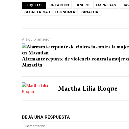
at
ce
e
ail
m
CREACIÓN
DINERO
EMPRESAS
JA
ETIQUETAS
SECRETARIA DE ECONOMÍA
s
b
gr
SINALOA
p
A
o
a
ar
p
o
m
tir
Artículo anterior
p
k
Alarmante repunte de violencia contra la mujer e
Mazatlán
Martha Lilia Roque
DEJA UNA RESPUESTA