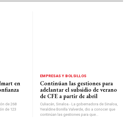
EMPRESAS Y BOLSILLOS
lmart en
Continúan las gestiones para
onfianza
adelantar el subsidio de verano
de CFE a partir de abril
ión de 268
Culiacán, Sinaloa.- La gobernadora de Sinaloa,
ión de 123
Yeraldine Bonilla Valverde, dio a conocer que
continúan las gestiones para que...