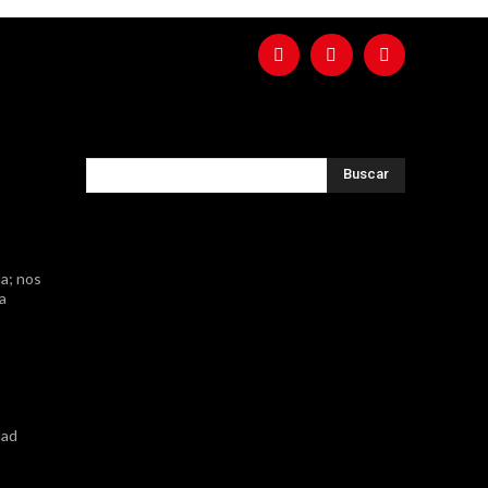
Buscar
a; nos
ta
dad