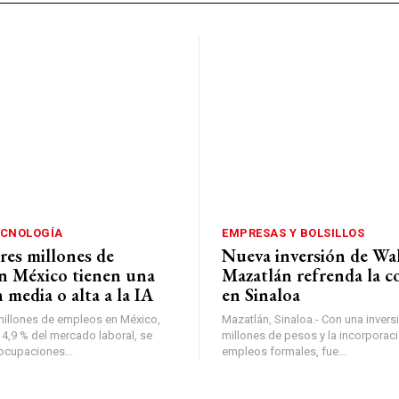
ECNOLOGÍA
EMPRESAS Y BOLSILLOS
res millones de
Nueva inversión de Wa
n México tienen una
Mazatlán refrenda la c
 media o alta a la IA
en Sinaloa
millones de empleos en México,
Mazatlán, Sinaloa.- Con una invers
 4,9 % del mercado laboral, se
millones de pesos y la incorporac
ocupaciones...
empleos formales, fue...