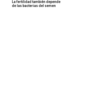
La fertilidad también depende
de las bacterias del semen
Sitio
web: