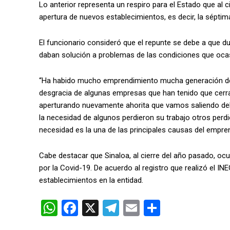
Lo anterior representa un respiro para el Estado que al c
apertura de nuevos establecimientos, es decir, la sépt
El funcionario consideró que el repunte se debe a que 
daban solución a problemas de las condiciones que ocasi
“Ha habido mucho emprendimiento mucha generación de
desgracia de algunas empresas que han tenido que cerra
aperturando nuevamente ahorita que vamos saliendo del 
la necesidad de algunos perdieron su trabajo otros perdi
necesidad es la una de las principales causas del empren
Cabe destacar que Sinaloa, al cierre del año pasado, oc
por la Covid-19. De acuerdo al registro que realizó el INEG
establecimientos en la entidad.
W
F
X
T
E
C
h
a
el
m
o