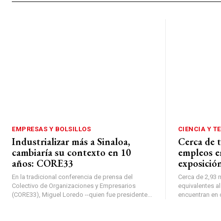
EMPRESAS Y BOLSILLOS
CIENCIA Y T
Industrializar más a Sinaloa,
Cerca de t
cambiaría su contexto en 10
empleos e
años: CORE33
exposición
En la tradicional conferencia de prensa del
Cerca de 2,93 
Colectivo de Organizaciones y Empresarios
equivalentes al
(CORE33), Miguel Loredo --quien fue presidente...
encuentran en 