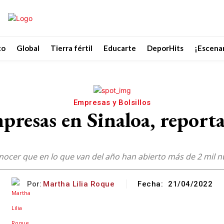
co
Global
Tierra fértil
Educarte
DeporHits
¡Escenar
Empresas y Bolsillos
presas en Sinaloa, reporta
 conocer que en lo que van del año han abierto más de 2 mil 
Por:
Martha Lilia Roque
Fecha:
21/04/2022