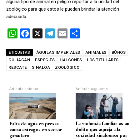
alguna tipo de animal en peligro reportar a la unidad del
zoológico para que estos le puedan brindar la atención
adecuada.
W
F
X
T
E
C
h
a
el
m
o
at
ce
e
ail
m
ÁGUILAS IMPERIALES
ANIMALES
BÚHOS
ETIQUETAS
CULIACÁN
s
b
ESPECIES
gr
HALCONES
p
LOS TITULARES
RESCATE
SINALOA
ZOOLÓGICO
A
o
a
ar
p
o
m
tir
Artículo anterior
Artículo siguiente
p
k
La violencia familiar es un
Falta de agua en presas
delito que aqueja a la
causa estragos en sector
sociedad sinaloense por
ganadero