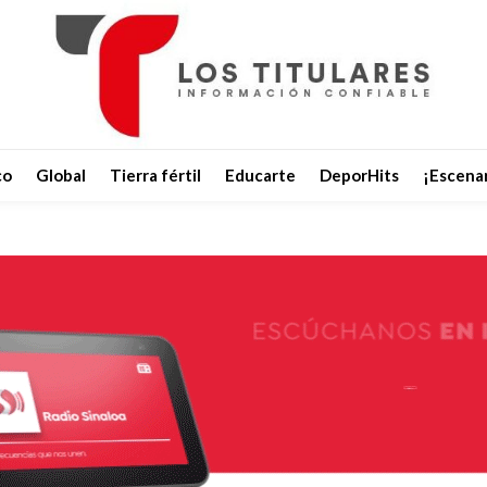
co
Global
Tierra fértil
Educarte
DeporHits
¡Escenar