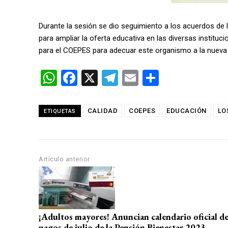
Durante la sesión se dio seguimiento a los acuerdos de l
para ampliar la oferta educativa en las diversas institu
para el COEPES para adecuar este organismo a la nueva 
W
F
X
T
E
C
h
a
el
m
o
at
ce
e
ail
m
CALIDAD
COEPES
EDUCACIÓN
LO
ETIQUETAS
s
b
gr
p
A
o
a
ar
p
o
m
tir
Artículo anterior
p
k
¡Adultos mayores! Anuncian calendario oficial d
pagos de julio de la Pensión Bienestar 2023