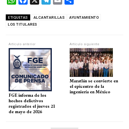
W
F
X
T
E
C
h
a
el
m
o
at
ce
e
ail
m
ALCANTARILLAS
AYUNTAMIENTO
ETIQUETAS
LOS TITULARES
s
b
gr
p
A
o
a
ar
p
o
m
tir
Artículo anterior
Artículo siguiente
p
k
Mazatlán se convierte en
el epicentro de la
ingeniería en México
FGE informa de los
hechos delictivos
registrados el jueves 21
de mayo de 2026