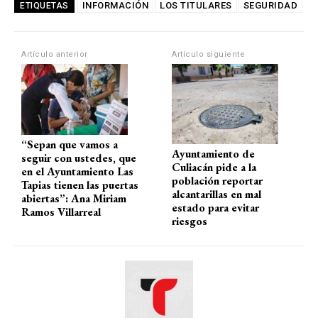
at
ce
e
ail
m
INFORMACIÓN
LOS TITULARES
SEGURIDAD
ETIQUETAS
s
b
gr
p
A
o
a
ar
Artículo anterior
Artículo siguiente
p
o
m
tir
p
k
“Sepan que vamos a
Ayuntamiento de
seguir con ustedes, que
Culiacán pide a la
en el Ayuntamiento Las
población reportar
Tapias tienen las puertas
alcantarillas en mal
abiertas”: Ana Miriam
estado para evitar
Ramos Villarreal
riesgos