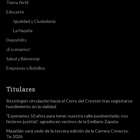
Tierra fértil
Educarte
Igualdad y Ciudadanía
La Hazaña
DeporHits
¡Escenarios!
Salud y Bienestar
Empresas y Bolsillos
Titulares
Restringen circulación hacia el Cerro del Crestón tras registrarse
hundimiento en la vialidad
”Esperamos 50 años para tener nuestra calle pavimentada; nos
hicieron justicia”: agradecen vecinos de la Emiliano Zapata
Mazatlán será sede de la tercera edición de la Carrera Conecta-
Te 2026