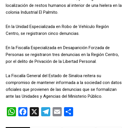
localización de restos humanos al interior de una hielera en la
colonia Industrial El Palmito.
En la Unidad Especializada en Robo de Vehículo Región
Centro, se registraron cinco denuncias.
En la Fiscalía Especializada en Desaparición Forzada de
Personas se registraron tres denuncias en la Región Centro,
por el delito de Privación de la Libertad Personal.
La Fiscalía General del Estado de Sinaloa reitera su
compromiso de mantener informada a la sociedad con datos
oficiales que provienen de las denuncias que se formalizan
ante las Unidades y Agencias del Ministerio Público.
W
F
X
T
E
C
h
a
el
m
o