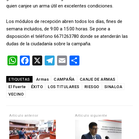
quien canjee un arma útil en excelentes condiciones.
Los módulos de recepción abren todos los días, fines de
semana incluidos, de 9:00 a 15:00 horas. Se pone a
disposición el teléfono 6671263780 donde se atenderán las
dudas de la ciudadanía sobre la campaña.
W
F
X
T
E
C
h
a
el
m
o
at
ce
e
ail
m
Armas
CAMPAÑA
CANJE DE ARMAS
ETIQUETAS
El Fuerte
s
b
ÉXITO
LOS TITULARES
gr
p
RIESGO
SINALOA
VECINO
A
o
a
ar
p
o
m
tir
Artículo anterior
Artículo siguiente
p
k