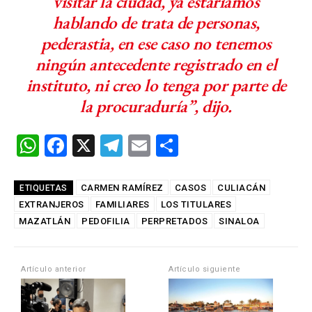
visitar la ciudad, ya estaríamos
hablando de trata de personas,
pederastia, en ese caso no tenemos
ningún antecedente registrado en el
instituto, ni creo lo tenga por parte de
la procuraduría”, dijo.
W
F
X
T
E
C
h
a
el
m
o
at
ce
e
ail
m
CARMEN RAMÍREZ
CASOS
CULIACÁN
ETIQUETAS
EXTRANJEROS
s
b
FAMILIARES
gr
LOS TITULARES
p
MAZATLÁN
PEDOFILIA
PERPRETADOS
SINALOA
A
o
a
ar
p
o
m
tir
Artículo anterior
Artículo siguiente
p
k