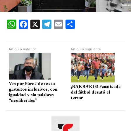
W
F
X
T
E
C
h
a
el
m
o
at
ce
e
ail
m
s
b
gr
p
Artículo anterior
Artículo siguiente
A
o
a
ar
p
o
m
tir
p
k
Van por libros de texto
¡BARBARIE! Fanaticada
gratuitos inclusivos, con
del fútbol desató el
igualdad y sin palabras
terror
“neoliberales”