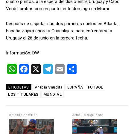
cuatro puntos, a la espera del duelo entre Uruguay y Cabo
Verde, ambos con un punto, este domingo en Miami.
Después de disputar sus dos primeros duelos en Atlanta,
España viajará ahora a Guadalajara para enfrentarse a
Uruguay el 26 de junio en la tercera fecha.
Información: DW
W
F
X
T
E
C
h
a
el
m
o
at
ce
e
ail
m
Arabia Saudita
ESPAÑA
FUTBOL
ETIQUETAS
LOS TITULARES
s
b
MUNDIAL
gr
p
A
o
a
ar
p
o
m
tir
Artículo anterior
Artículo siguiente
p
k