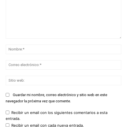
Comentario:
No
Co
ele
Sit
we
Guardar mi nombre, correo electrónico y sitio web en este
navegador la próxima vez que comente.
Recibir un email con los siguientes comentarios a esta
entrada.
Recibir un email con cada nueva entrada.