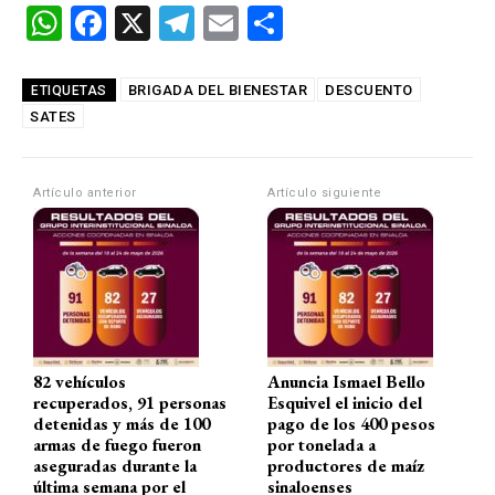
W
F
X
T
E
C
h
a
el
m
o
at
ce
e
ail
m
BRIGADA DEL BIENESTAR
DESCUENTO
ETIQUETAS
SATES
s
b
gr
p
A
o
a
ar
p
o
m
tir
Artículo anterior
Artículo siguiente
p
k
82 vehículos
Anuncia Ismael Bello
recuperados, 91 personas
Esquivel el inicio del
detenidas y más de 100
pago de los 400 pesos
armas de fuego fueron
por tonelada a
aseguradas durante la
productores de maíz
última semana por el
sinaloenses