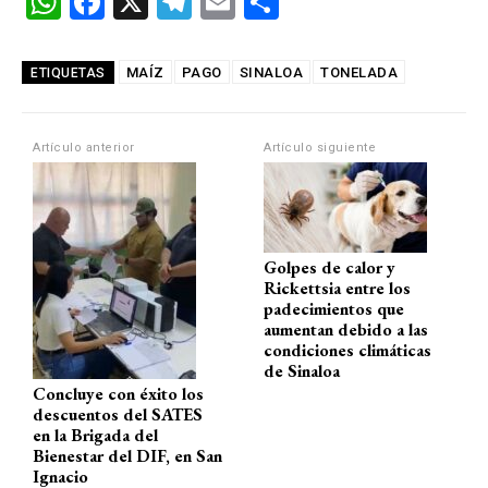
W
F
X
T
E
C
h
a
el
m
o
at
ce
e
ail
m
MAÍZ
PAGO
SINALOA
TONELADA
ETIQUETAS
s
b
gr
p
A
o
a
ar
Artículo anterior
Artículo siguiente
p
o
m
tir
p
k
Golpes de calor y
Rickettsia entre los
padecimientos que
aumentan debido a las
condiciones climáticas
de Sinaloa
Concluye con éxito los
descuentos del SATES
en la Brigada del
Bienestar del DIF, en San
Ignacio